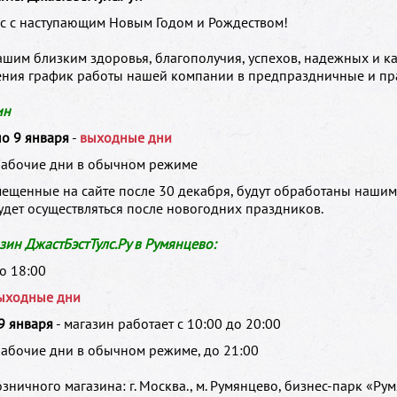
с с наступающим Новым Годом и Рождеством!
шим близким здоровья, благополучия, успехов, надежных и ка
ения график работы нашей компании в предпраздничные и пр
ин
по 9 января
-
выходные дни
рабочие дни в обычном режиме
мещенные на сайте после 30 декабря, будут обработаны нашим
удет осуществляться после новогодних праздников.
ин ДжастБэстТулс.Ру в Румянцево:
до 18:00
ыходные дни
 9 января
- магазин работает с 10:00 до 20:00
рабочие дни в обычном режиме, до 21:00
зничного магазина: г. Москва., м. Румянцево, бизнес-парк «Рум