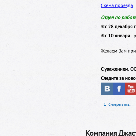
Схема проезда
Отдел по работ
❄
с 28 декабря 
❄
с 10 января
- 
Желаем Вам при
С уважением, ОО
Следите за ново
Смотреть все...
Компания Джаст