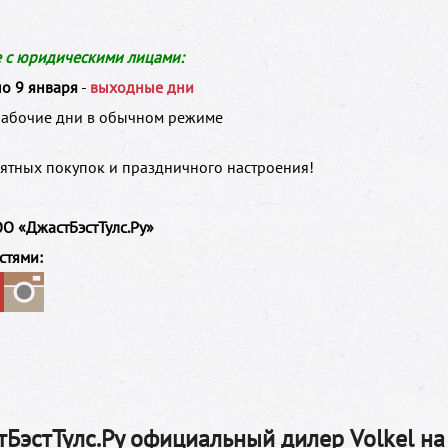
е с юридическими лицами:
по 9 января
-
выходные дни
рабочие дни в обычном режиме
ятных покупок и праздничного настроения!
О «ДжастБэстТулс.Ру»
стями:
БэстТулс.Ру официальный дилер Volkel на