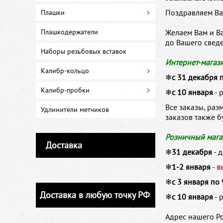
Поздравляем Ва
Плашки
Плашкодержатели
Желаем Вам и Ва
до Вашего свед
Наборы резьбовых вставок
Интернет-магаз
Калибр-кольцо
❄
с 31 декабря 
Калибр-пробки
❄
с 10 января
- 
Все заказы, раз
Удлинители метчиков
заказов также б
Розничный магаз
Доставка
❄
31 декабря
- 
❄
1-2 января
-
в
❄
с 3 января по
Доставка в любую точку РФ
❄
с 10 января
- 
Адрес нашего Ро