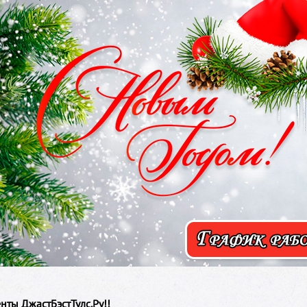
нты ДжастБэстТулс.Ру!!